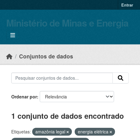
Skip to main content
Entrar
Ministério de Minas e Energia
Conjuntos de dados
Ordenar por
1 conjunto de dados encontrado
Etiquetas:
amazônia legal
energia elétrica