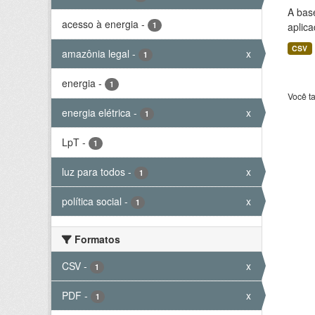
A bas
acesso à energia
-
1
aplica
CSV
amazônia legal
-
x
1
energia
-
1
Você t
energia elétrica
-
x
1
LpT
-
1
luz para todos
-
x
1
política social
-
x
1
Formatos
CSV
-
x
1
PDF
-
x
1