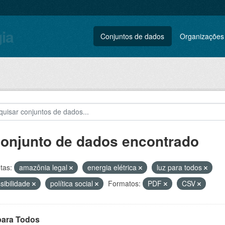
gia
Conjuntos de dados
Organizações
conjunto de dados encontrado
tas:
amazônia legal
energia elétrica
luz para todos
sibilidade
política social
Formatos:
PDF
CSV
para Todos