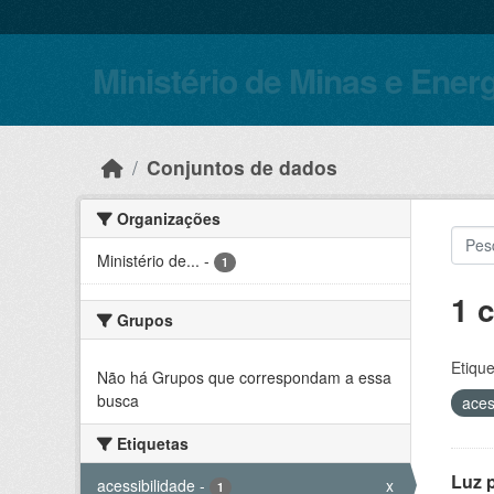
Skip to main content
Ministério de Minas e Ener
Conjuntos de dados
Organizações
Ministério de...
-
1
1 
Grupos
Etique
Não há Grupos que correspondam a essa
busca
aces
Etiquetas
Luz 
acessibilidade
-
x
1