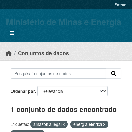
Skip to main content
Entrar
Ministério de Minas e Energia
Conjuntos de dados
Ordenar por
1 conjunto de dados encontrado
Etiquetas:
amazônia legal
energia elétrica