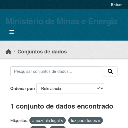
Skip to main content
Entrar
Ministério de Minas e Energia
Conjuntos de dados
Ordenar por
1 conjunto de dados encontrado
Etiquetas:
amazônia legal
luz para todos