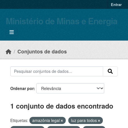
Skip to main content
Entrar
Ministério de Minas e Energia
Conjuntos de dados
Ordenar por
1 conjunto de dados encontrado
Etiquetas:
amazônia legal
luz para todos