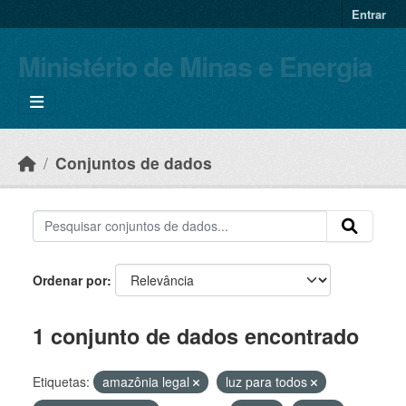
Skip to main content
Entrar
Ministério de Minas e Energia
Conjuntos de dados
Ordenar por
1 conjunto de dados encontrado
Etiquetas:
amazônia legal
luz para todos