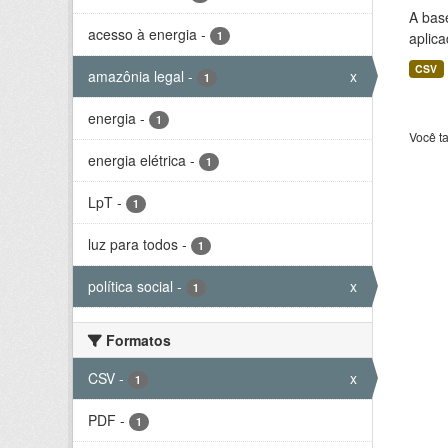
A bas
acesso à energia
-
1
aplica
CSV
amazônia legal
-
x
1
energia
-
1
Você t
energia elétrica
-
1
LpT
-
1
luz para todos
-
1
política social
-
x
1
Formatos
CSV
-
x
1
PDF
-
1