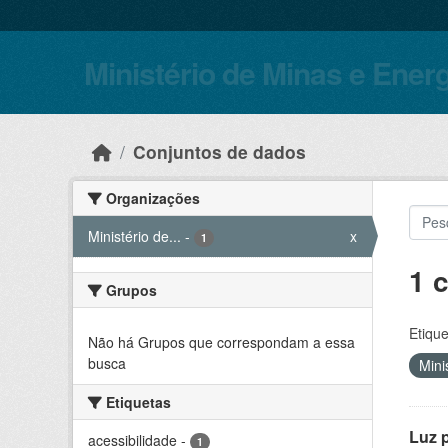
Skip to main content
Ministério de Minas e Ener
Conjuntos de dados
Organizações
Ministério de...
-
x
1
1 
Grupos
Etique
Não há Grupos que correspondam a essa
busca
Mini
Etiquetas
Luz 
acessibilidade
-
1