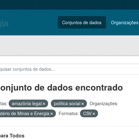
gia
Conjuntos de dados
Organizações
conjunto de dados encontrado
tas:
amazônia legal
política social
Organizações:
stério de Minas e Energia
Formatos:
CSV
para Todos