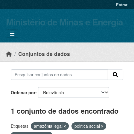
Skip to main content
Entrar
Ministério de Minas e Energia
Conjuntos de dados
Ordenar por
1 conjunto de dados encontrado
Etiquetas:
amazônia legal
política social