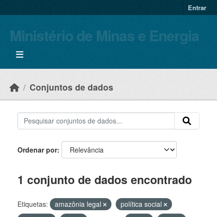
Skip to main content
Entrar
Ministério de Minas e Energia
Conjuntos de dados
Ordenar por
1 conjunto de dados encontrado
Etiquetas:
amazônia legal
política social