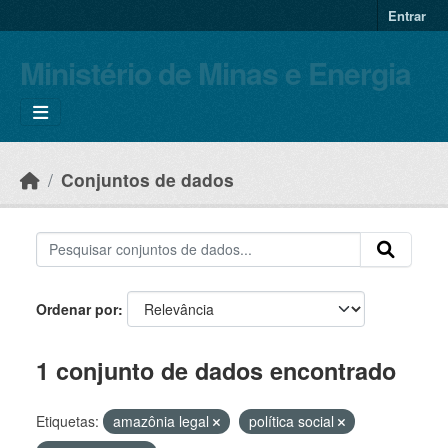
Skip to main content
Entrar
Ministério de Minas e Energia
Conjuntos de dados
Ordenar por
1 conjunto de dados encontrado
Etiquetas:
amazônia legal
política social