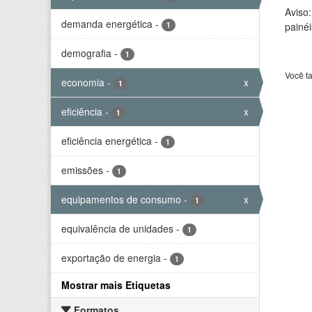
Aviso
demanda energética
-
1
painéi
demografia
-
1
Você t
economia
-
x
1
eficiência
-
x
1
eficiência energética
-
1
emissões
-
1
equipamentos de consumo
-
x
1
equivalência de unidades
-
1
exportação de energia
-
1
Mostrar mais Etiquetas
Formatos