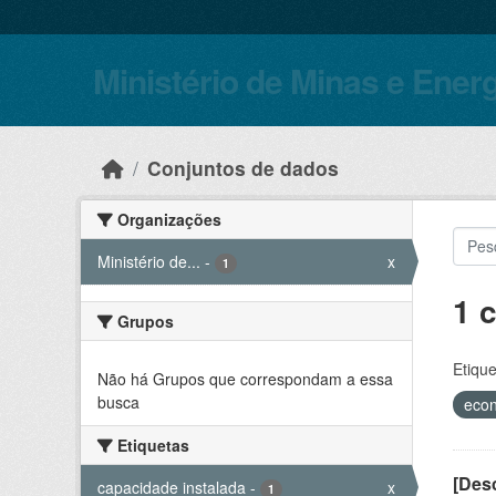
Skip to main content
Ministério de Minas e Ener
Conjuntos de dados
Organizações
Ministério de...
-
x
1
1 
Grupos
Etique
Não há Grupos que correspondam a essa
busca
eco
Etiquetas
[Desc
capacidade instalada
-
x
1