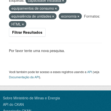
Etiquetas:
capacidade instalada
equipamentos de consumo
equivalência de unidades
economia
Formatos:
HTML
Filtrar Resultados
Por favor tente uma nova pesquisa.
Você também pode ter acesso a esses registros usando a
API
(veja
Documentação da API
).
Sobre Ministério de Minas e Energia
API do CKAN
Associação CKAN