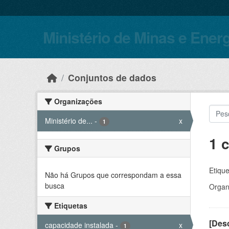
Skip to main content
Ministério de Minas e Ener
Conjuntos de dados
Organizações
Ministério de...
-
x
1
1 
Grupos
Etique
Não há Grupos que correspondam a essa
busca
Organ
Etiquetas
[Desc
capacidade instalada
-
x
1