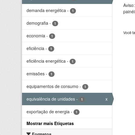
Aviso
demanda energética
-
1
painéi
demografia
-
1
Você t
economia
-
1
eficiência
-
1
eficiência energética
-
1
emissões
-
1
equipamentos de consumo
-
1
equivalência de unidades
-
x
1
exportação de energia
-
1
Mostrar mais Etiquetas
Formatos