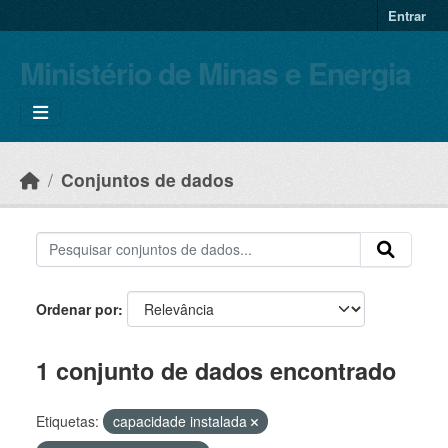
Skip to main content
Entrar
Ministério de Minas e Energia
Conjuntos de dados
Ordenar por
1 conjunto de dados encontrado
Etiquetas:
capacidade instalada