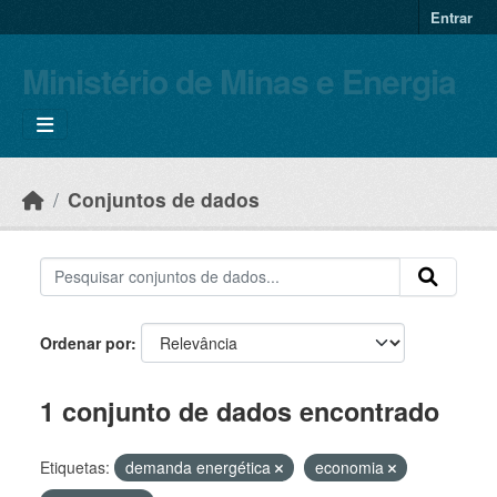
Skip to main content
Entrar
Ministério de Minas e Energia
Conjuntos de dados
Ordenar por
1 conjunto de dados encontrado
Etiquetas:
demanda energética
economia