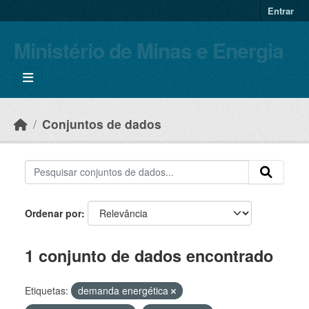
Skip to main content
Entrar
Ministério de Minas e Energia
Conjuntos de dados
Ordenar por
1 conjunto de dados encontrado
Etiquetas:
demanda energética