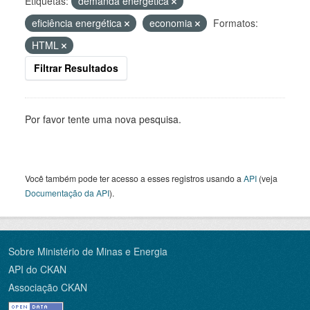
Etiquetas:
demanda energética
eficiência energética
economia
Formatos:
HTML
Filtrar Resultados
Por favor tente uma nova pesquisa.
Você também pode ter acesso a esses registros usando a
API
(veja
Documentação da API
).
Sobre Ministério de Minas e Energia
API do CKAN
Associação CKAN