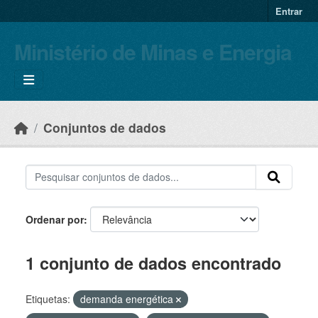
Skip to main content
Entrar
Ministério de Minas e Energia
Conjuntos de dados
Ordenar por
1 conjunto de dados encontrado
Etiquetas:
demanda energética