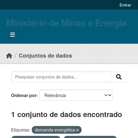
Skip to main content
Entrar
Ministério de Minas e Energia
Conjuntos de dados
Ordenar por
1 conjunto de dados encontrado
Etiquetas:
demanda energética