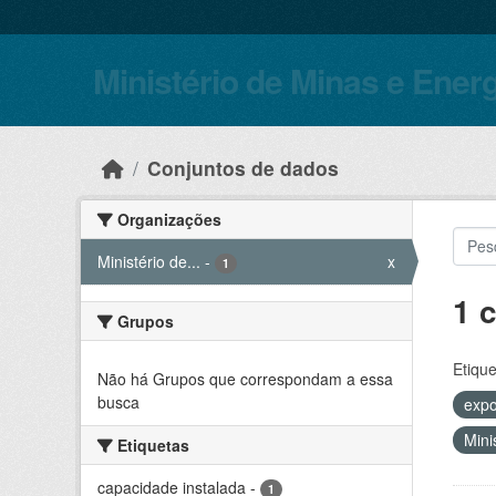
Skip to main content
Ministério de Minas e Ener
Conjuntos de dados
Organizações
Ministério de...
-
x
1
1 
Grupos
Etique
Não há Grupos que correspondam a essa
busca
expo
Mini
Etiquetas
capacidade instalada
-
1