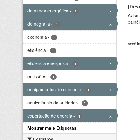
[Desc
demanda energética
-
x
1
Aviso
painéi
demografia
-
x
1
economia
-
1
Você t
eficiência
-
1
eficiência energética
-
x
1
emissões
-
1
equipamentos de consumo
-
x
1
equivalência de unidades
-
1
exportação de energia
-
x
1
Mostrar mais Etiquetas
Formatos