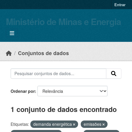
Skip to main content
Entrar
Ministério de Minas e Energia
Conjuntos de dados
Ordenar por
1 conjunto de dados encontrado
Etiquetas:
demanda energética
emissões