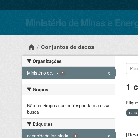
Skip to main content
Ministério de Minas e Ener
Conjuntos de dados
Organizações
Ministério de...
-
x
1
1 
Grupos
Etique
Não há Grupos que correspondam a essa
busca
capa
Etiquetas
[Desc
capacidade instalada
-
x
1