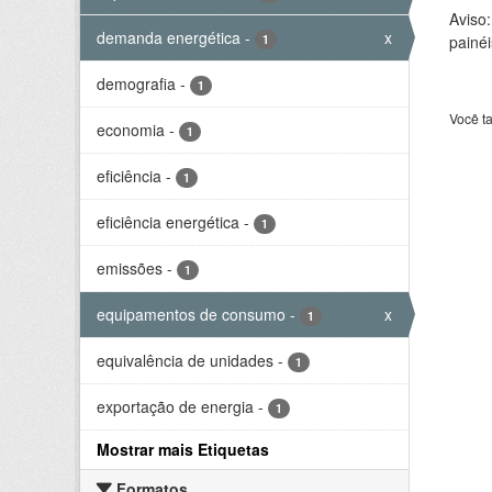
Aviso
demanda energética
-
x
1
painéi
demografia
-
1
Você t
economia
-
1
eficiência
-
1
eficiência energética
-
1
emissões
-
1
equipamentos de consumo
-
x
1
equivalência de unidades
-
1
exportação de energia
-
1
Mostrar mais Etiquetas
Formatos