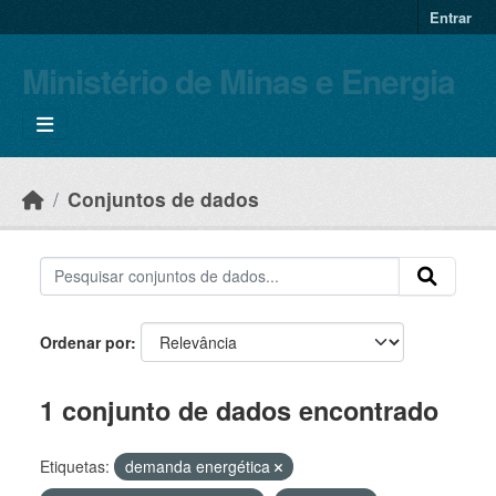
Skip to main content
Entrar
Ministério de Minas e Energia
Conjuntos de dados
Ordenar por
1 conjunto de dados encontrado
Etiquetas:
demanda energética