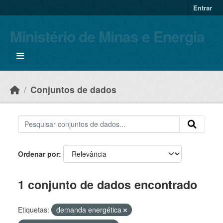
Skip to main content
Entrar
Ministério de Minas e Energia
Conjuntos de dados
Ordenar por
1 conjunto de dados encontrado
Etiquetas:
demanda energética