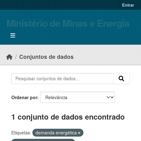
Skip to main content
Entrar
Ministério de Minas e Energia
Conjuntos de dados
Ordenar por
1 conjunto de dados encontrado
Etiquetas:
demanda energética