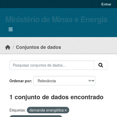
Skip to main content
Entrar
Ministério de Minas e Energia
Conjuntos de dados
Ordenar por
1 conjunto de dados encontrado
Etiquetas:
demanda energética