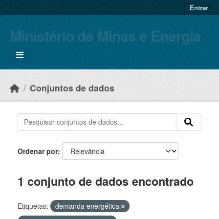
Skip to main content
Entrar
Ministério de Minas e Energia
Conjuntos de dados
Ordenar por
1 conjunto de dados encontrado
Etiquetas:
demanda energética