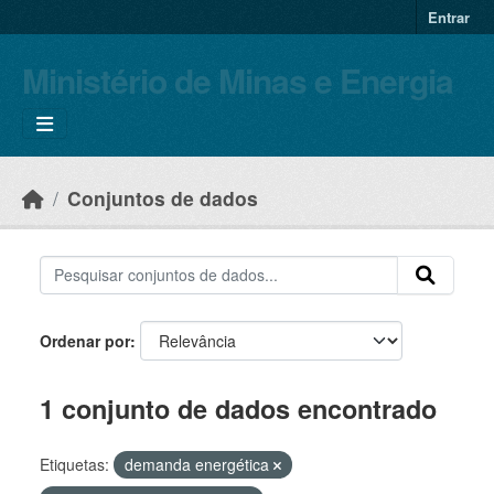
Skip to main content
Entrar
Ministério de Minas e Energia
Conjuntos de dados
Ordenar por
1 conjunto de dados encontrado
Etiquetas:
demanda energética