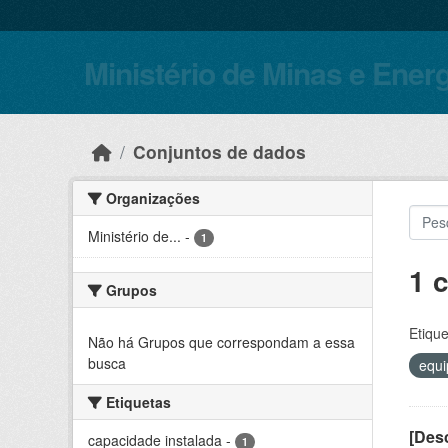
Skip to main content
Ministério de Minas e Ener
Conjuntos de dados
Organizações
Ministério de...
-
1
1 
Grupos
Etique
Não há Grupos que correspondam a essa
busca
equ
Etiquetas
[Desc
capacidade instalada
-
1