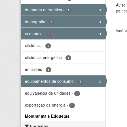
Aviso
demanda energética
-
x
1
painéi
demografia
-
x
1
Você t
economia
-
x
1
eficiência
-
1
eficiência energética
-
1
emissões
-
1
equipamentos de consumo
-
x
1
equivalência de unidades
-
1
exportação de energia
-
1
Mostrar mais Etiquetas
Formatos