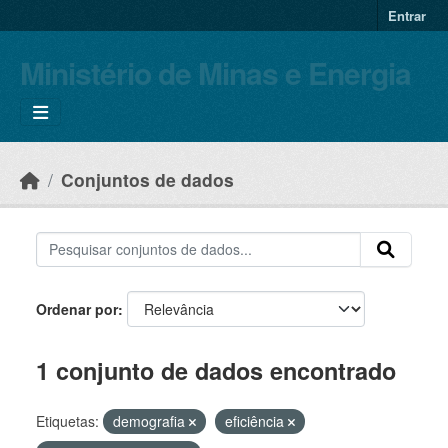
Skip to main content
Entrar
Ministério de Minas e Energia
Conjuntos de dados
Ordenar por
1 conjunto de dados encontrado
Etiquetas:
demografia
eficiência