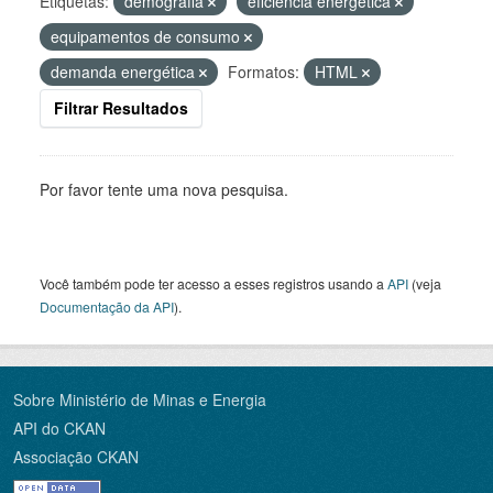
Etiquetas:
demografia
eficiência energética
equipamentos de consumo
demanda energética
Formatos:
HTML
Filtrar Resultados
Por favor tente uma nova pesquisa.
Você também pode ter acesso a esses registros usando a
API
(veja
Documentação da API
).
Sobre Ministério de Minas e Energia
API do CKAN
Associação CKAN