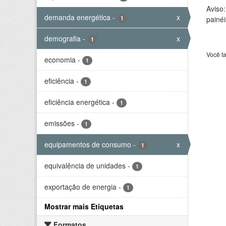
Aviso
demanda energética
-
x
1
painéi
demografia
-
x
1
Você t
economia
-
1
eficiência
-
1
eficiência energética
-
1
emissões
-
1
equipamentos de consumo
-
x
1
equivalência de unidades
-
1
exportação de energia
-
1
Mostrar mais Etiquetas
Formatos