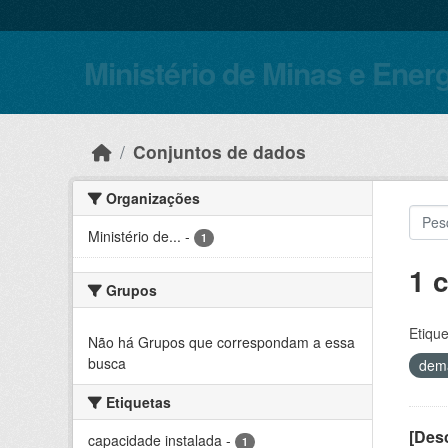
Skip to main content
Ministério de Minas e Ener
Conjuntos de dados
Organizações
Ministério de...
-
1
1 
Grupos
Etique
Não há Grupos que correspondam a essa
busca
dem
Etiquetas
[Desc
capacidade instalada
-
1