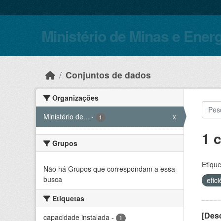
Skip to main content
Ministério de Minas e Ener
Conjuntos de dados
Organizações
Ministério de...
-
x
1
1 
Grupos
Etique
Não há Grupos que correspondam a essa
busca
efic
Etiquetas
[Desc
capacidade instalada
-
1