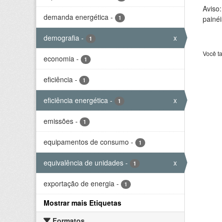
Aviso
demanda energética
-
1
painéi
demografia
-
x
1
Você t
economia
-
1
eficiência
-
1
eficiência energética
-
x
1
emissões
-
1
equipamentos de consumo
-
1
equivalência de unidades
-
x
1
exportação de energia
-
1
Mostrar mais Etiquetas
Formatos