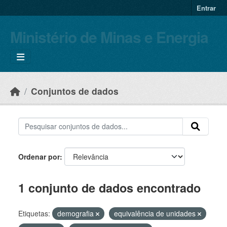
Skip to main content
Entrar
Ministério de Minas e Energia
Conjuntos de dados
Ordenar por
1 conjunto de dados encontrado
Etiquetas:
demografia
equivalência de unidades