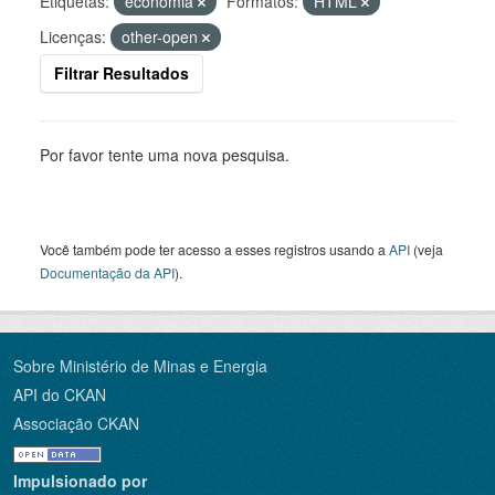
Etiquetas:
economia
Formatos:
HTML
Licenças:
other-open
Filtrar Resultados
Por favor tente uma nova pesquisa.
Você também pode ter acesso a esses registros usando a
API
(veja
Documentação da API
).
Sobre Ministério de Minas e Energia
API do CKAN
Associação CKAN
Impulsionado por