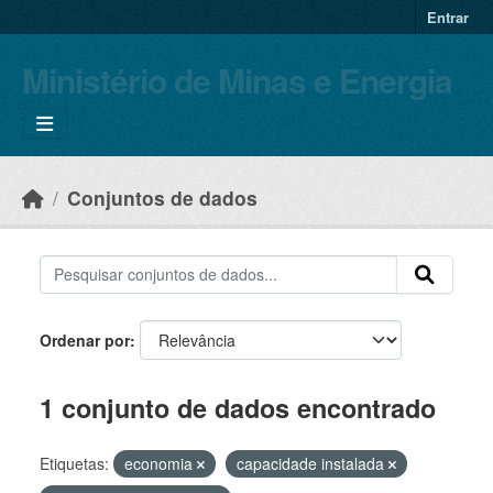
Skip to main content
Entrar
Ministério de Minas e Energia
Conjuntos de dados
Ordenar por
1 conjunto de dados encontrado
Etiquetas:
economia
capacidade instalada