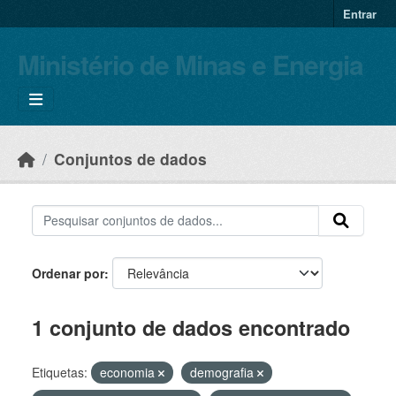
Skip to main content
Entrar
Ministério de Minas e Energia
Conjuntos de dados
Ordenar por
1 conjunto de dados encontrado
Etiquetas:
economia
demografia