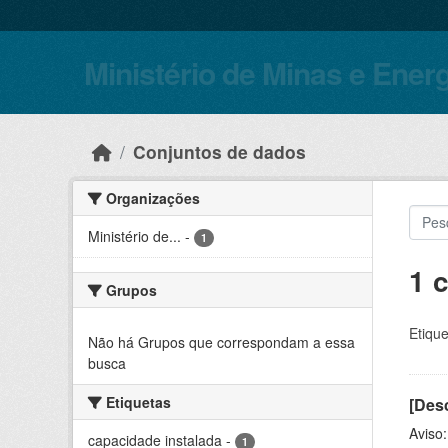
Skip to main content
Ministério de Minas e Ener
Conjuntos de dados
Organizações
Ministério de...
-
1
1 
Grupos
Etique
Não há Grupos que correspondam a essa
busca
Etiquetas
[Desc
Aviso
capacidade instalada
-
1