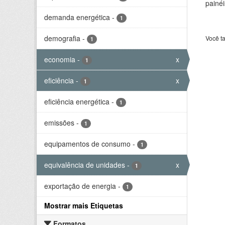
painéi
demanda energética
-
1
demografia
-
Você t
1
economia
-
x
1
eficiência
-
x
1
eficiência energética
-
1
emissões
-
1
equipamentos de consumo
-
1
equivalência de unidades
-
x
1
exportação de energia
-
1
Mostrar mais Etiquetas
Formatos