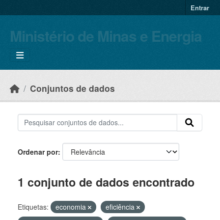
Skip to main content
Entrar
Ministério de Minas e Energia
Conjuntos de dados
Ordenar por
1 conjunto de dados encontrado
Etiquetas:
economia
eficiência