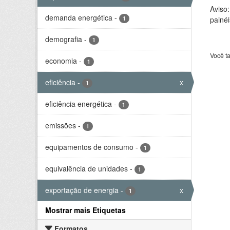
Aviso
demanda energética
-
1
painéi
demografia
-
1
Você t
economia
-
1
eficiência
-
x
1
eficiência energética
-
1
emissões
-
1
equipamentos de consumo
-
1
equivalência de unidades
-
1
exportação de energia
-
x
1
Mostrar mais Etiquetas
Formatos