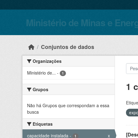
Skip to main content
Ministério de Minas e Ener
Conjuntos de dados
Organizações
Ministério de...
-
1
1 
Grupos
Etique
Não há Grupos que correspondam a essa
busca
expo
Etiquetas
[Desc
capacidade instalada
-
x
1