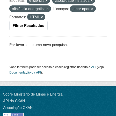
Etiquetas:
eficiência
capacidade instalada
eficiência energética
Licenças:
other-open
Formatos:
HTML
Filtrar Resultados
Por favor tente uma nova pesquisa.
Você também pode ter acesso a esses registros usando a
API
(veja
Documentação da API
).
Sobre Ministério de Minas e Energia
API do CKAN
Associação CKAN