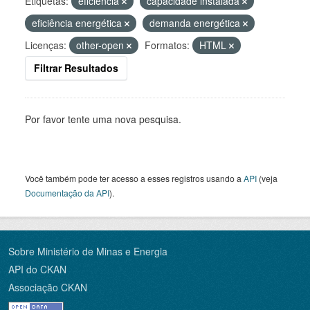
Etiquetas:
eficiência
capacidade instalada
eficiência energética
demanda energética
Licenças:
other-open
Formatos:
HTML
Filtrar Resultados
Por favor tente uma nova pesquisa.
Você também pode ter acesso a esses registros usando a
API
(veja
Documentação da API
).
Sobre Ministério de Minas e Energia
API do CKAN
Associação CKAN