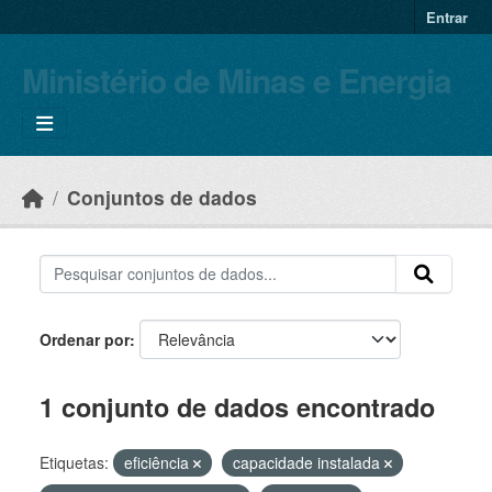
Skip to main content
Entrar
Ministério de Minas e Energia
Conjuntos de dados
Ordenar por
1 conjunto de dados encontrado
Etiquetas:
eficiência
capacidade instalada