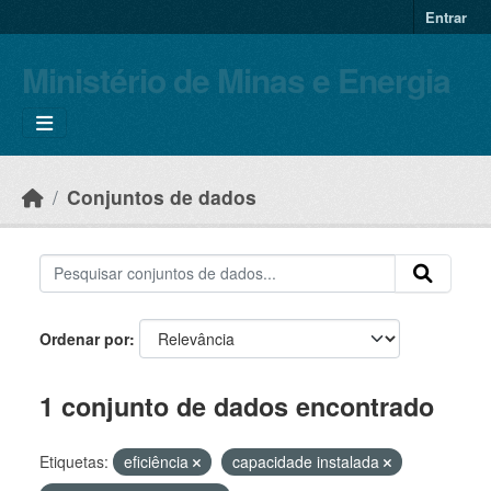
Skip to main content
Entrar
Ministério de Minas e Energia
Conjuntos de dados
Ordenar por
1 conjunto de dados encontrado
Etiquetas:
eficiência
capacidade instalada