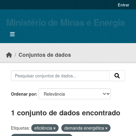
Skip to main content
Entrar
Ministério de Minas e Energia
Conjuntos de dados
Ordenar por
1 conjunto de dados encontrado
Etiquetas:
eficiência
demanda energética