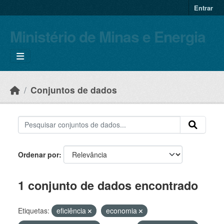
Skip to main content
Entrar
Ministério de Minas e Energia
Conjuntos de dados
Ordenar por
1 conjunto de dados encontrado
Etiquetas:
eficiência
economia