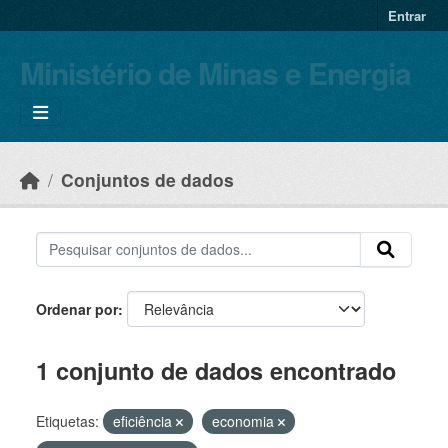
Skip to main content
Entrar
Ministério de Minas e Energia
Conjuntos de dados
Ordenar por
1 conjunto de dados encontrado
Etiquetas:
eficiência
economia