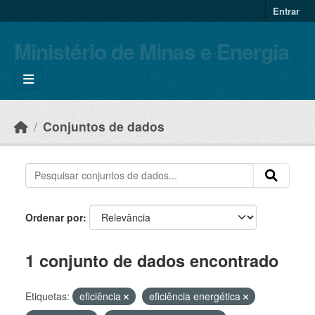
Skip to main content
Entrar
Ministério de Minas e Energia
Conjuntos de dados
Ordenar por
1 conjunto de dados encontrado
Etiquetas:
eficiência
eficiência energética