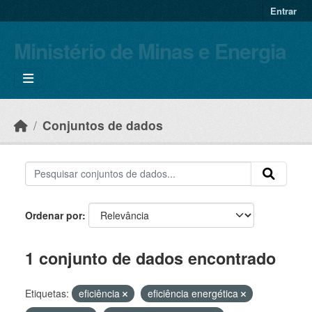
Skip to main content
Entrar
Ministério de Minas e Energia
Conjuntos de dados
Ordenar por
1 conjunto de dados encontrado
Etiquetas:
eficiência
eficiência energética