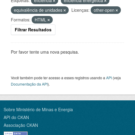
Etiquetas:
eficiência
eficiência energética
equivalência de unidades
Licenças:
other-open
Formatos:
HTML
Filtrar Resultados
Por favor tente uma nova pesquisa.
Você também pode ter acesso a esses registros usando a
API
(veja
Documentação da API
).
Sobre Ministério de Minas e Energia
API do CKAN
Associação CKAN